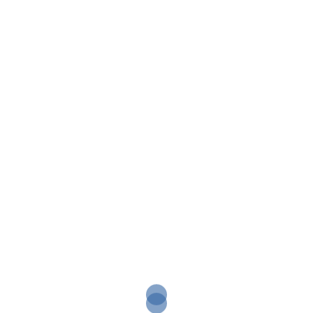
Con Tarjeta De
on Tarjeta De Crédito