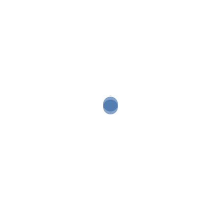
Casino En Linea Demo
Comentarios recientes
Archivos
septiembre 2025
julio 2025
junio 2025
abril 2025